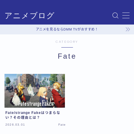
アニメブログ
MENU
サイトマップ
アニメを見るならDMM TVがおすすめ！
プライバシーポリシー
CATEGORY
利用規約／特定商取引法に基づく表記
有料記事の決済完了ページ
Fate
運営者情報
Fate/strange Fakeはつまらな
い？その理由とは？
2026.03.01
Fate